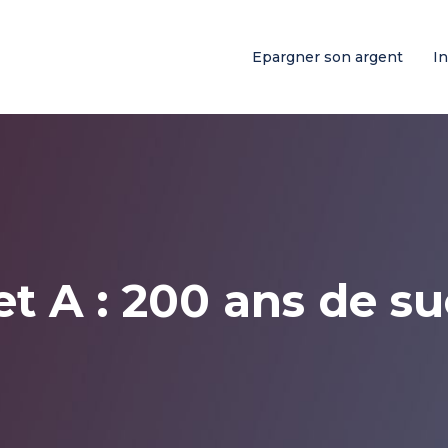
Epargner son argent
I
et A : 200 ans de s