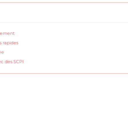
ilement
s rapides
ée
ec des SCPI