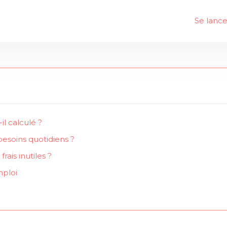
Se lance
l calculé ?
 besoins quotidiens ?
ais inutiles ?
mploi