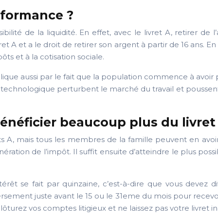
rformance ?
bilité de la liquidité. En effet, avec le livret A, retirer d
A et a le droit de retirer son argent à partir de 16 ans. En g
ts et à la cotisation sociale.
lique aussi par le fait que la population commence à avoir p
technologique perturbent le marché du travail et poussent l
néficier beaucoup plus du livret
vrets A, mais tous les membres de la famille peuvent en 
nération de l’impôt. Il suffit ensuite d’atteindre le plus pos
térêt se fait par quinzaine, c’est-à-dire que vous devez di
versement juste avant le 15 ou le 31eme du mois pour recevoi
ôturez vos comptes litigieux et ne laissez pas votre livret ina